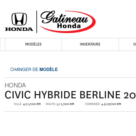
MODÈLES
INVENTAIRE
O
CHANGER DE
MODÈLE
HONDA
CIVIC HYBRIDE BERLINE 2
VILLE:
4.7 L/100 KM
ROUTE:
5.1 L/100 KM
COMBINÉE:
4.9 Le/100 KM