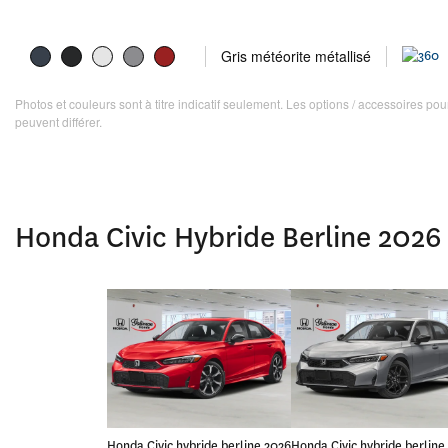
Gris météorite métallisé
Photos et couleurs sont à titre indicatif seulement. Les options / accessoires p
peuvent différer.
Honda Civic Hybride Berline 2026 
Honda Civic hybride berline 2026
Honda Civic hybride berline