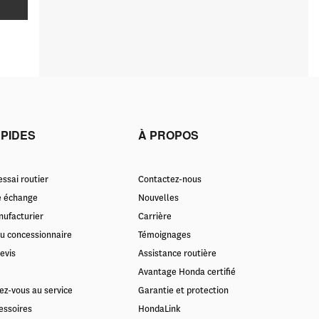
APIDES
À PROPOS
ssai routier
Contactez-nous
e échange
Nouvelles
nufacturier
Carrière
u concessionnaire
Témoignages
evis
Assistance routière
Avantage Honda certifié
ez-vous au service
Garantie et protection
essoires
HondaLink