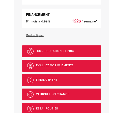
FINANCEMENT
122
$
84 mois à 4.99%
/ semaine*
Mentions légales
CONFIGURATION ET PRIX
ÉVALUEZ VOS
PAIEMENTS
FINANCEMENT
VÉHICULE D'ÉCHANGE
ESSAI ROUTIER