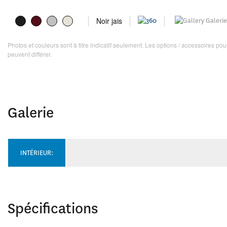
Noir jais
Galerie
Photos et couleurs sont à titre indicatif seulement. Les options / accessoires p
peuvent différer.
Galerie
INTÉRIEUR:
Spécifications