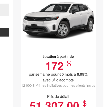
Location à partir de
$
172
par semaine pour 60 mois à 6,99%
$
avec 0
d'acompte
12 000 $ Primes incitatives pour les clients inclus
Prix de détail
$
51 307.00