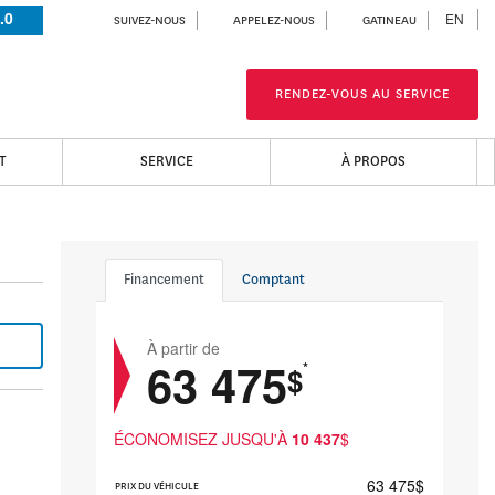
.0
EN
SUIVEZ-NOUS
APPELEZ-NOUS
GATINEAU
RENDEZ-VOUS AU SERVICE
T
SERVICE
À PROPOS
Financement
Comptant
À partir de
63 475
*
$
ÉCONOMISEZ JUSQU'À
10 437
$
63 475
$
PRIX DU VÉHICULE