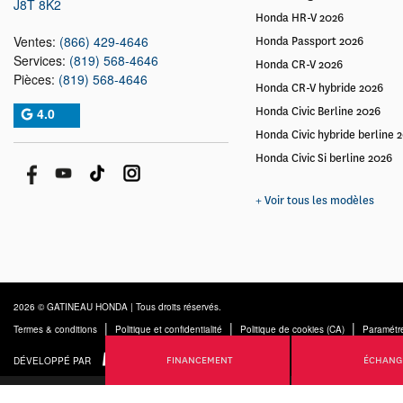
J8T 8K2
Honda HR-V 2026
Ventes:
(866) 429-4646
Honda Passport 2026
Services:
(819) 568-4646
Honda CR-V 2026
Pièces:
(819) 568-4646
Honda CR-V hybride 2026
4.0
Honda Civic Berline 2026
Honda Civic hybride berline 
Honda Civic Si berline 2026
+ Voir tous les modèles
2026 © GATINEAU HONDA
| Tous droits réservés.
|
|
|
Termes & conditions
Politique et confidentialité
Politique de cookies (CA)
Paramétre
FINANCEMENT
ÉCHANG
DÉVELOPPÉ PAR