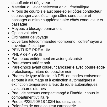
chauffante et dégivreur
Matériau du levier sélecteur en cuir/métallique
Miroirs de courtoisie aux pare-soleil côtés conducteur
et passager avec éclairage côtés conducteur et
passager et miroir supplémentaire côtés conducteur et
passager
Moyeux à blocage permanent
Option voiturier
Ordinateur de voyage
Ouverture télécommandée -comprend : coffre/hayon à
ouverture électrique
PEINTURE PREMIUM
PNBV de 4 795 lb
Panneaux entièrement en acier galvanisé
Pare-chocs arrière noir
Pare-chocs avant couleur carrosserie avec bourrelet de
protection/garniture de bouclier noir
Phares de type réflecteur à DEL en modes croisement
et route à allumage et à extinction automatiques à
extinction temporisée à feux de route automatiques
avec phares diurnes
Pneu de secours compact rangé à l'intérieur sous le
compartiment utilitaire
Pneus P235/60R18 103H toutes saisons
Poignées de porte couleur carrosserie