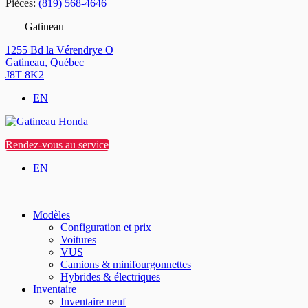
Pièces:
(819) 568-4646
Gatineau
1255 Bd la Vérendrye O
Gatineau
,
Québec
J8T 8K2
EN
Rendez-vous au service
EN
Modèles
Configuration et prix
Voitures
VUS
Camions & minifourgonnettes
Hybrides & électriques
Inventaire
Inventaire neuf