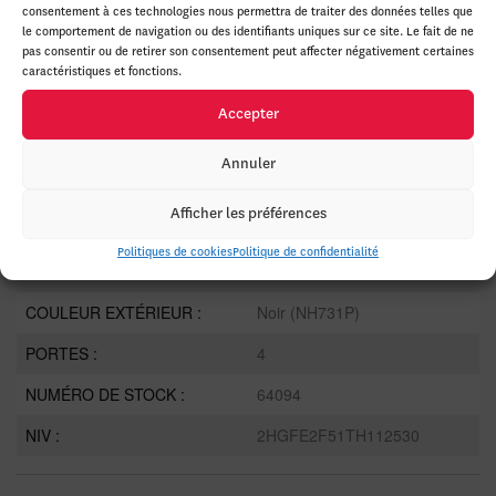
consentement à ces technologies nous permettra de traiter des données telles que
ANNÉE :
2026
le comportement de navigation ou des identifiants uniques sur ce site. Le fait de ne
pas consentir ou de retirer son consentement peut affecter négativement certaines
ODOMÈTRE:
20 km
caractéristiques et fonctions.
TRANSMISSION :
CVT
Accepter
MOTRICITÉ :
Traction avant
Annuler
MOTEUR :
4 Cylindres
Afficher les préférences
MOTEUR (L) :
2.0
Politiques de cookies
Politique de confidentialité
CARBURANT :
Essence
COULEUR EXTÉRIEUR :
Noir (NH731P)
PORTES :
4
NUMÉRO DE STOCK :
64094
NIV :
2HGFE2F51TH112530