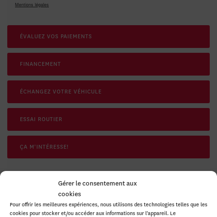
Mentions légales
ÉVALUEZ VOS
PAIEMENTS
FINANCEMENT
ÉCHANGEZ VOTRE VÉHICULE
ESSAI ROUTIER
ÇA M'INTÉRESSE!
Gérer le consentement aux
cookies
SPÉCIFICATIONS
Pour offrir les meilleures expériences, nous utilisons des technologies telles que les
cookies pour stocker et/ou accéder aux informations sur l'appareil. Le