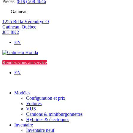
Pièces:
(819) 568-4646
Gatineau
1255 Bd la Vérendrye O
Gatineau
,
Québec
J8T 8K2
EN
Rendez-vous au service
EN
Modèles
Configuration et prix
Voitures
VUS
Camions & minifourgonnettes
Hybrides & électriques
Inventaire
Inventaire neuf