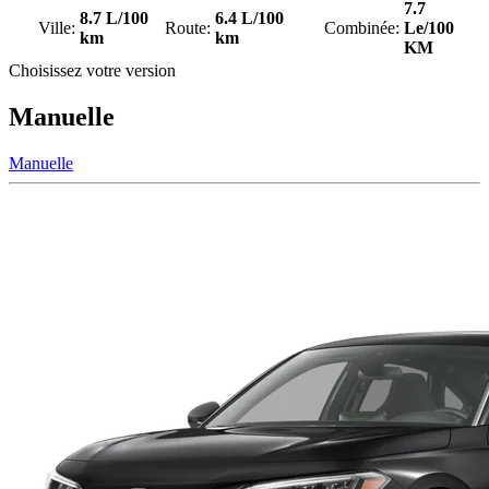
7.7
8.7 L/100
6.4 L/100
Ville:
Route:
Combinée:
Le/100
km
km
KM
Choisissez votre version
Manuelle
Manuelle