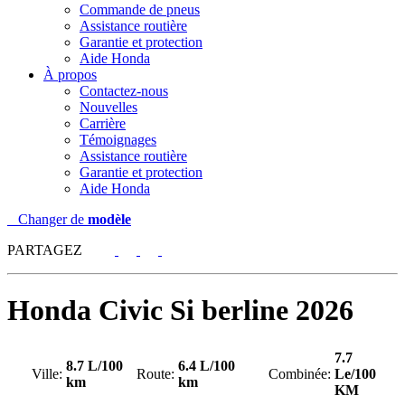
Commande de pneus
Assistance routière
Garantie et protection
Aide Honda
À propos
Contactez-nous
Nouvelles
Carrière
Témoignages
Assistance routière
Garantie et protection
Aide Honda
Changer de
modèle
PARTAGEZ
Honda
Civic Si berline 2026
7.7
8.7 L/100
6.4 L/100
Ville:
Route:
Combinée:
Le/100
km
km
KM