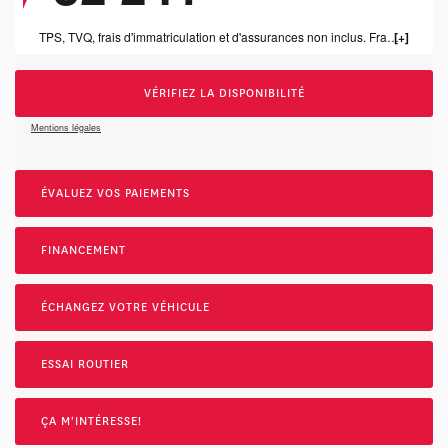
TPS, TVQ, frais d'immatriculation et d'assurances non inclus. Frais de concessonnaire de 1199.00$ inclus.
VÉRIFIEZ LA DISPONIBILITÉ
Mentions légales
ÉVALUEZ VOS
PAIEMENTS
FINANCEMENT
ÉCHANGEZ VOTRE VÉHICULE
ESSAI ROUTIER
ÇA M'INTÉRESSE!