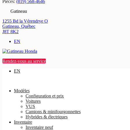
Pièces:
(819) 568-4646
Gatineau
1255 Bd la Vérendrye O
Gatineau
,
Québec
J8T 8K2
EN
Rendez-vous au service
EN
Modèles
Configuration et prix
Voitures
VUS
Camions & minifourgonnettes
Hybrides & électriques
Inventaire
Inventaire neuf