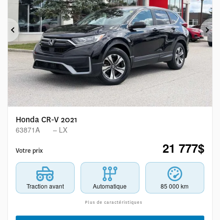
Précédent
Sui
Honda CR-V 2021
63871A
– LX
21 777
$
Votre prix
Traction avant
Automatique
85 000 km
Plus de caractéristiques