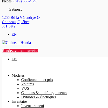
Pièces:
(819) 568-4646
Gatineau
1255 Bd la Vérendrye O
Gatineau
,
Québec
J8T 8K2
EN
Rendez-vous au service
EN
Modèles
Configuration et prix
Voitures
VUS
Camions & minifourgonnettes
Hybrides & électriques
Inventaire
Inventaire neuf