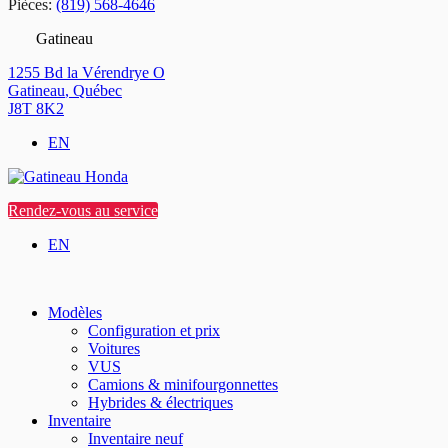
Pièces:
(819) 568-4646
Gatineau
1255 Bd la Vérendrye O
Gatineau
,
Québec
J8T 8K2
EN
Rendez-vous au service
EN
Modèles
Configuration et prix
Voitures
VUS
Camions & minifourgonnettes
Hybrides & électriques
Inventaire
Inventaire neuf