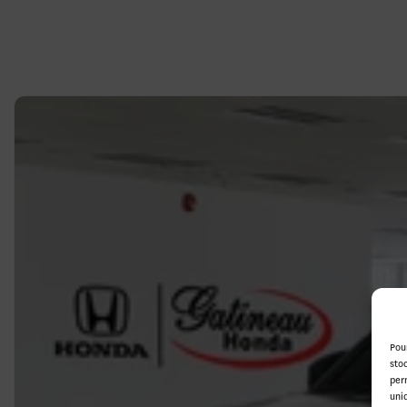
Pou
sto
per
uni