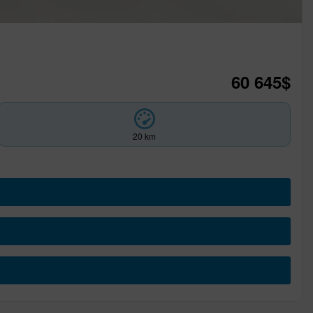
60 645
$
20 km