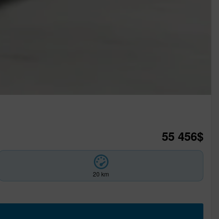
55 456
$
20 km