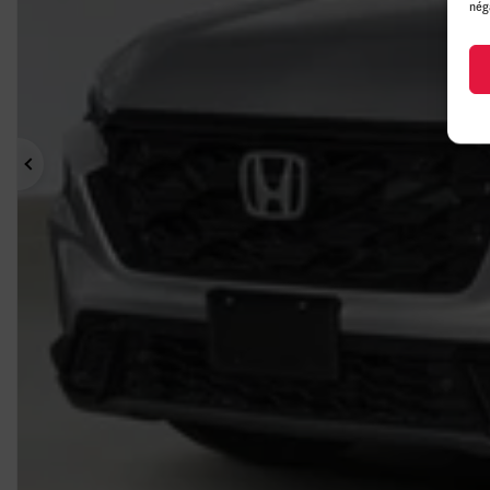
nég
Précédent