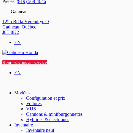
Pièces:
(819) 568-4646
Gatineau
1255 Bd la Vérendrye O
Gatineau
,
Québec
J8T 8K2
EN
Rendez-vous au service
EN
Modèles
Configuration et prix
Voitures
VUS
Camions & minifourgonnettes
Hybrides & électriques
Inventaire
Inventaire neuf