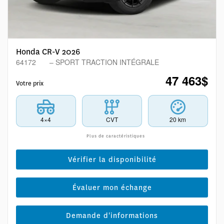
Honda CR-V 2026
64172
– SPORT TRACTION INTÉGRALE
47 463
$
Votre prix
4×4
CVT
20 km
Plus de caractéristiques
Vérifier la disponibilité
Évaluer mon échange
Demande d'informations