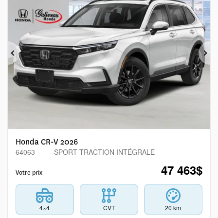
Précédent
Sui
Honda CR-V 2026
64063
– SPORT TRACTION INTÉGRALE
47 463
$
Votre prix
4×4
CVT
20 km