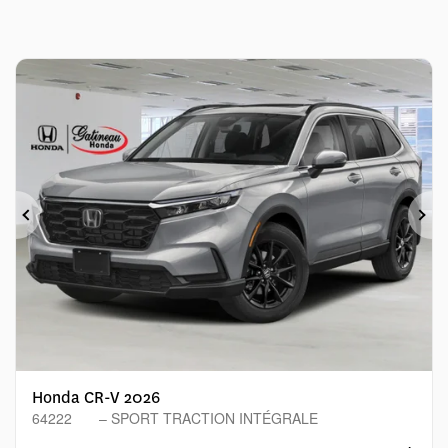
Précédent
Sui
Honda CR-V 2026
64222
– SPORT TRACTION INTÉGRALE