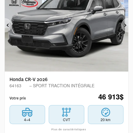
Précédent
Sui
Honda CR-V 2026
64163
– SPORT TRACTION INTÉGRALE
46 913
$
Votre prix
4×4
CVT
20 km
Plus de caractéristiques