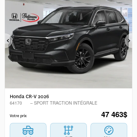
Précédent
Sui
Honda CR-V 2026
64170
– SPORT TRACTION INTÉGRALE
47 463
$
Votre prix