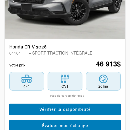
Honda CR-V 2026
64164
– SPORT TRACTION INTÉGRALE
46 913
$
Votre prix
4×4
CVT
20 km
Plus de caractéristiques
Vérifier la disponibilité
Évaluer mon échange