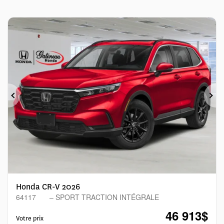
Précédent
Sui
Honda CR-V 2026
64117
– SPORT TRACTION INTÉGRALE
46 913
$
Votre prix