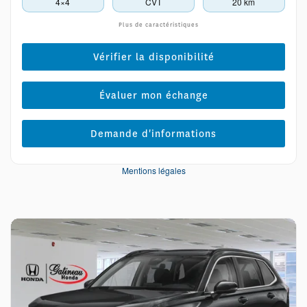
4×4
CVT
20 km
Plus de caractéristiques
Vérifier la disponibilité
Évaluer mon échange
Demande d'informations
Mentions légales