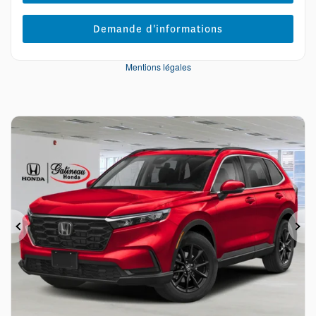
Demande d'informations
Mentions légales
Précédent
Sui