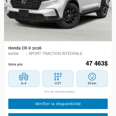
Précédent
Sui
Honda CR-V 2026
64006
– SPORT TRACTION INTÉGRALE
47 463
$
Votre prix
4×4
CVT
20 km
Plus de caractéristiques
Vérifier la disponibilité