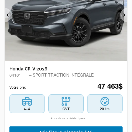
Précédent
Sui
Honda CR-V 2026
64181
– SPORT TRACTION INTÉGRALE
47 463
$
Votre prix
4×4
CVT
20 km
Plus de caractéristiques