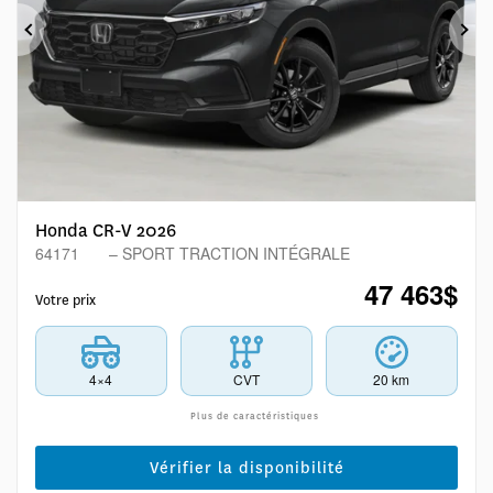
Précédent
Sui
Honda CR-V 2026
64171
– SPORT TRACTION INTÉGRALE
47 463
$
Votre prix
4×4
CVT
20 km
Plus de caractéristiques
Vérifier la disponibilité