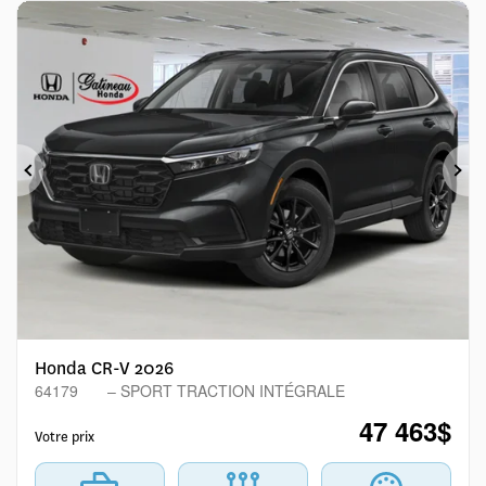
Précédent
Sui
Honda CR-V 2026
64179
– SPORT TRACTION INTÉGRALE
47 463
$
Votre prix