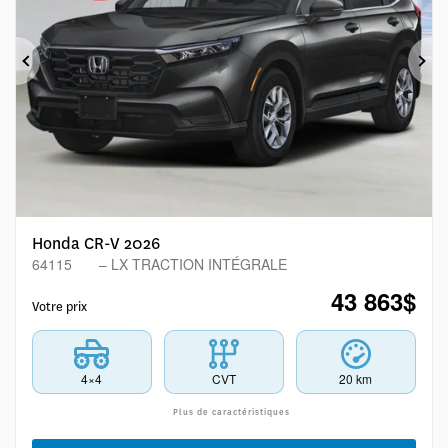
Précédent
Sui
Honda CR-V 2026
64115
– LX TRACTION INTÉGRALE
43 863
$
Votre prix
4×4
CVT
20 km
Plus de caractéristiques