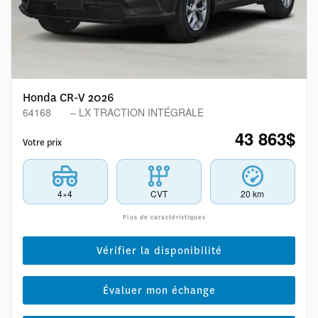
Honda CR-V 2026
64168
– LX TRACTION INTÉGRALE
43 863
$
Votre prix
4×4
CVT
20 km
Plus de caractéristiques
Vérifier la disponibilité
Évaluer mon échange