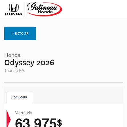
< RETOUR
Honda
Odyssey 2026
Touring BA
Comptant
Votre prix
63 975
$