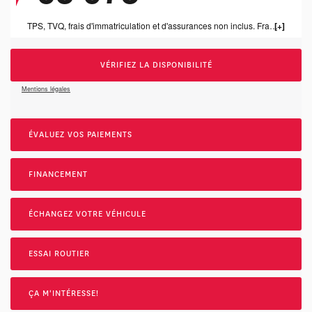
TPS, TVQ, frais d'immatriculation et d'assurances non inclus. Frais de concessonnaire de 1199.00$ inclus.
VÉRIFIEZ LA DISPONIBILITÉ
Mentions légales
ÉVALUEZ VOS
PAIEMENTS
FINANCEMENT
ÉCHANGEZ VOTRE VÉHICULE
ESSAI ROUTIER
ÇA M'INTÉRESSE!