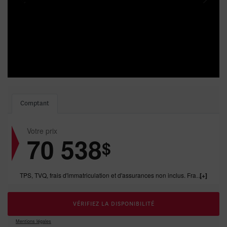
Comptant
Votre prix
70 538
$
TPS, TVQ, frais d'immatriculation et d'assurances non inclus. Frais de concessonnaire de 1199.00$ inclus.
VÉRIFIEZ LA DISPONIBILITÉ
Mentions légales