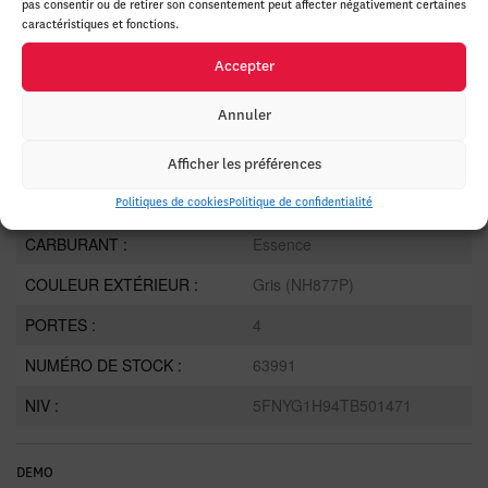
ANNÉE :
2026
pas consentir ou de retirer son consentement peut affecter négativement certaines
caractéristiques et fonctions.
ODOMÈTRE:
20 km
Accepter
TRANSMISSION :
Automatique
Annuler
MOTRICITÉ :
4x4
MOTEUR :
6 Cylindres
Afficher les préférences
MOTEUR (L) :
3.5
Politiques de cookies
Politique de confidentialité
CARBURANT :
Essence
COULEUR EXTÉRIEUR :
Gris (NH877P)
PORTES :
4
NUMÉRO DE STOCK :
63991
NIV :
5FNYG1H94TB501471
DEMO