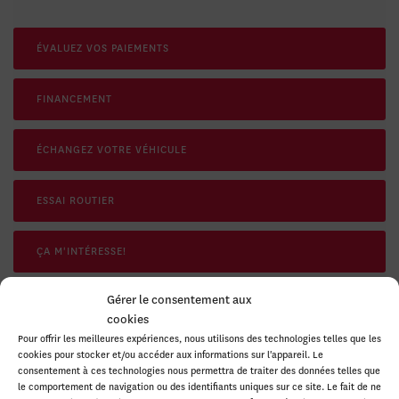
ÉVALUEZ VOS
PAIEMENTS
FINANCEMENT
ÉCHANGEZ VOTRE VÉHICULE
ESSAI ROUTIER
ÇA M'INTÉRESSE!
Gérer le consentement aux
cookies
Pour offrir les meilleures expériences, nous utilisons des technologies telles que les
SPÉCIFICATIONS
cookies pour stocker et/ou accéder aux informations sur l'appareil. Le
consentement à ces technologies nous permettra de traiter des données telles que
le comportement de navigation ou des identifiants uniques sur ce site. Le fait de ne