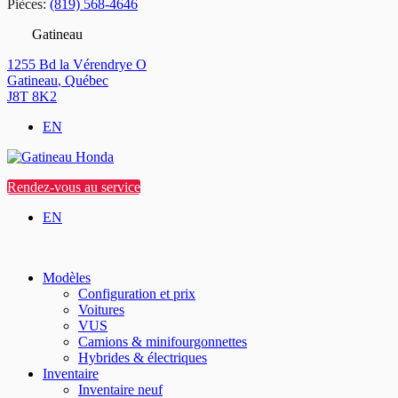
Pièces:
(819) 568-4646
Gatineau
1255 Bd la Vérendrye O
Gatineau
,
Québec
J8T 8K2
EN
Rendez-vous au service
EN
Modèles
Configuration et prix
Voitures
VUS
Camions & minifourgonnettes
Hybrides & électriques
Inventaire
Inventaire neuf