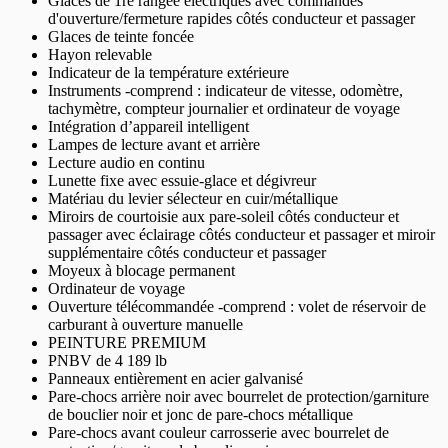
Glaces de 1re rangée électriques avec commandes
d'ouverture/fermeture rapides côtés conducteur et passager
Glaces de teinte foncée
Hayon relevable
Indicateur de la température extérieure
Instruments -comprend : indicateur de vitesse, odomètre,
tachymètre, compteur journalier et ordinateur de voyage
Intégration d’appareil intelligent
Lampes de lecture avant et arrière
Lecture audio en continu
Lunette fixe avec essuie-glace et dégivreur
Matériau du levier sélecteur en cuir/métallique
Miroirs de courtoisie aux pare-soleil côtés conducteur et
passager avec éclairage côtés conducteur et passager et miroir
supplémentaire côtés conducteur et passager
Moyeux à blocage permanent
Ordinateur de voyage
Ouverture télécommandée -comprend : volet de réservoir de
carburant à ouverture manuelle
PEINTURE PREMIUM
PNBV de 4 189 lb
Panneaux entièrement en acier galvanisé
Pare-chocs arrière noir avec bourrelet de protection/garniture
de bouclier noir et jonc de pare-chocs métallique
Pare-chocs avant couleur carrosserie avec bourrelet de