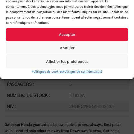
cookies pour stocker et/ou accéder aux informations sur l'appareil. Le
MOTRICITÉ :
Traction avant
consentement à ces technologies nous permettra de traiter des données telles que
le comportement de navigation ou des identifiants uniques sur ce site. Le fait de ne
MOTEUR :
4 Cylindres
pas consentir ou de retirer son consentement peut affecter négativement certaines
caractéristiques et fonctions.
MOTEUR (L) :
4 Cylinder Engine
Accepter
CARBURANT :
Essence
Annuler
COULEUR EXTÉRIEUR :
Blanc (NH883P)
Afficher les préférences
PORTES :
4
Politiques de cookies
Politique de confidentialité
COULEUR INTÉRIEUR:
Noir
PASSAGERS :
5
NUMÉRO DE STOCK :
H4635A
NIV :
2HGFC2F54KH003435
Gatineau Honda guarantees below market prices, always. Best price
sells! Located only minutes away from Downtown Ottawa, Gatineau