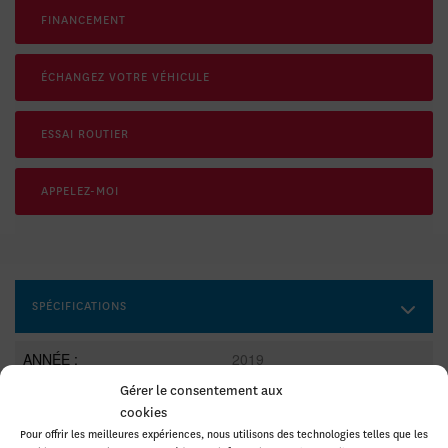
FINANCEMENT
ÉCHANGEZ VOTRE VÉHICULE
ESSAI ROUTIER
APPELEZ-MOI
SPÉCIFICATIONS
ANNÉE :
2019
Gérer le consentement aux
ODOMÈTRE:
94 273 km
cookies
TRANSMISSION :
CVT
Pour offrir les meilleures expériences, nous utilisons des technologies telles que les