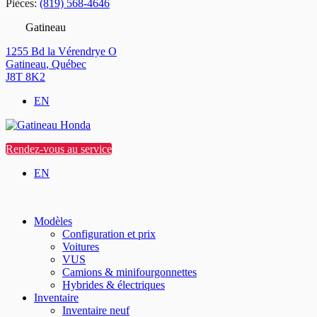
Pièces:
(819) 568-4646
Gatineau
1255 Bd la Vérendrye O
Gatineau
,
Québec
J8T 8K2
EN
Rendez-vous au service
EN
Modèles
Configuration et prix
Voitures
VUS
Camions & minifourgonnettes
Hybrides & électriques
Inventaire
Inventaire neuf