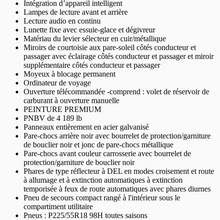
Intégration d’appareil intelligent
Lampes de lecture avant et arrière
Lecture audio en continu
Lunette fixe avec essuie-glace et dégivreur
Matériau du levier sélecteur en cuir/métallique
Miroirs de courtoisie aux pare-soleil côtés conducteur et
passager avec éclairage côtés conducteur et passager et miroir
supplémentaire côtés conducteur et passager
Moyeux à blocage permanent
Ordinateur de voyage
Ouverture télécommandée -comprend : volet de réservoir de
carburant à ouverture manuelle
PEINTURE PREMIUM
PNBV de 4 189 lb
Panneaux entièrement en acier galvanisé
Pare-chocs arrière noir avec bourrelet de protection/garniture
de bouclier noir et jonc de pare-chocs métallique
Pare-chocs avant couleur carrosserie avec bourrelet de
protection/garniture de bouclier noir
Phares de type réflecteur à DEL en modes croisement et route
à allumage et à extinction automatiques à extinction
temporisée à feux de route automatiques avec phares diurnes
Pneu de secours compact rangé à l'intérieur sous le
compartiment utilitaire
Pneus : P225/55R18 98H toutes saisons