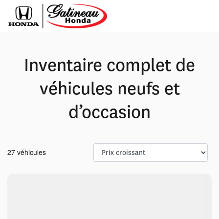
Inventaire complet de
véhicules neufs et
d’occasion
27 véhicules
Nouvel arrivage
Afficher 7 images en plus
VOIR PLUS